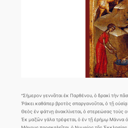
“Σήμερον γεννᾶται ἐκ Παρθένου, ὁ δρακὶ τὴν πᾶσ
Ῥάκει καθάπερ βροτὸς σπαργανοῦται, ὁ τῇ οὐσίᾳ
Θεὸς ἐν φάτνῃ ἀνακλίνεται, ὁ στερεώσας τοὺς ο
Ἐκ μαζῶν γάλα τρέφεται, ὁ ἐν τῇ ἐρήμῳ Μάννα 
Μάγους προσκαλεῖται, ὁ Νυμφίος τῆς Ἐκκλησίας